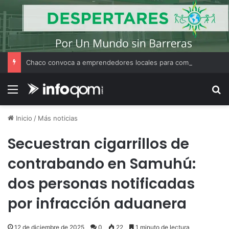
Chaco convoca a emprendedores locales para competir en «Emprendimiento Argentino 2026»
Menú
B
Inicio
/
Más noticias
Secuestran cigarrillos de
contrabando en Samuhú:
dos personas notificadas
por infracción aduanera
12 de diciembre de 2025
0
22
1 minuto de lectura