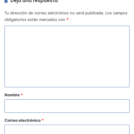
Deja una respuesta
Tu dirección de correo electrónico no será publicada.
Los campos
obligatorios están marcados con
*
C
o
m
e
n
t
a
r
Nombre
*
i
o
*
Correo electrónico
*