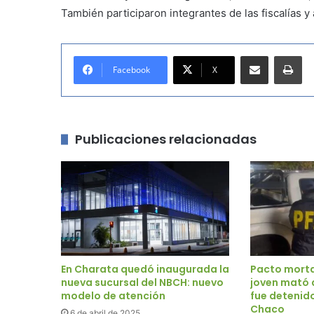
También participaron integrantes de las fiscalías y 
Compartir por correo electrónico
Imprimir
Facebook
X
Publicaciones relacionadas
En Charata quedó inaugurada la
Pacto morta
nueva sucursal del NBCH: nuevo
joven mató 
modelo de atención
fue detenido
Chaco
6 de abril de 2025