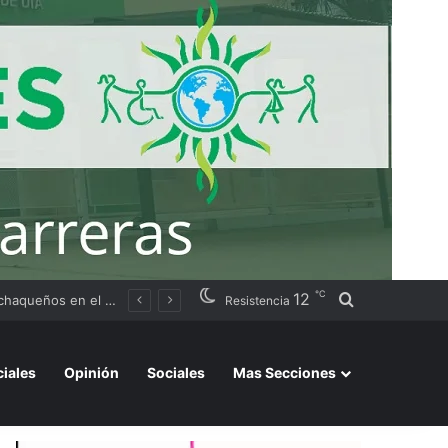
℃
12
Buscar por
Argentino 2026»
Resistencia
ciales
Opinión
Sociales
Mas Secciones