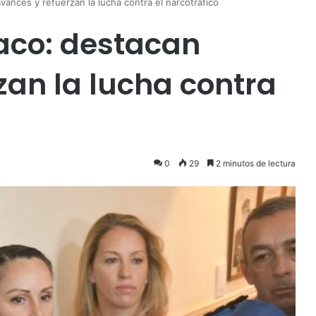
ances y refuerzan la lucha contra el narcotráfico
aco: destacan
zan la lucha contra
0
29
2 minutos de lectura