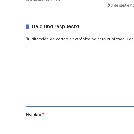
3 de septiem
Deja una respuesta
Tu dirección de correo electrónico no será publicada.
Los
C
o
m
e
n
t
a
r
Nombre
*
i
o