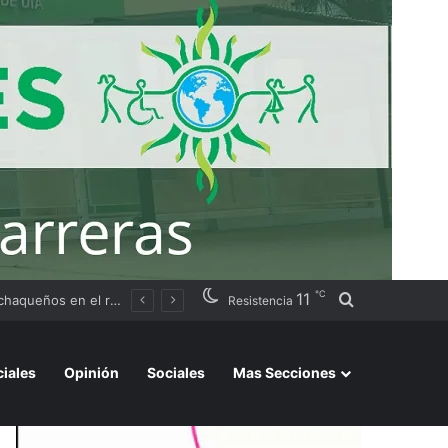
℃
11
Buscar por
Argentino 2026»
Resistencia
ciales
Opinión
Sociales
Mas Secciones