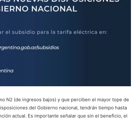
mo N2 (de ingresos bajos) y que perciben el mayor tope de
 disposiciones del Gobierno nacional, tendrán tiempo hasta
nción actual. Es importante señalar que sin el beneficio, el