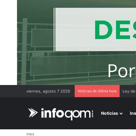
viernes, agosto 7 2026
Noticias de última hora
Chaco 
Noticias
In
Inicio
/
Sociedad
/
Subsidio eléctrico: si no se inscribe
mes