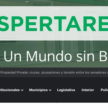
convoca a emprendedores locales para competir en «Emprendimiento 
stitucionales
Municipios
Legislativa
Interior
Poli
n, más de 125.000 clientes chaqueños perderán el beneficio a fin de