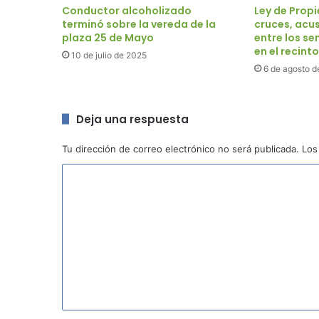
Ley de Prop
Conductor alcoholizado
cruces, acu
terminó sobre la vereda de la
entre los s
plaza 25 de Mayo
en el recinto
10 de julio de 2025
6 de agosto d
Deja una respuesta
Tu dirección de correo electrónico no será publicada.
Los
C
o
m
e
n
t
a