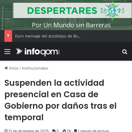
Duro mensaje del arzobispo de Buenos Aires en la misa de San Cayetano
Menú
B
Inicio
/
Institucionales
Suspenden la actividad
presencial en Casa de
Gobierno por daños tras el
temporal
21 de diciembre de 2025
0
18
1 minuto de lectura