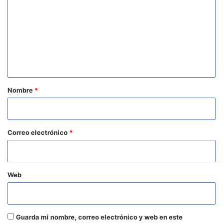
m
e
n
t
a
r
Nombre
*
i
o
*
Correo electrónico
*
Web
Guarda mi nombre, correo electrónico y web en este