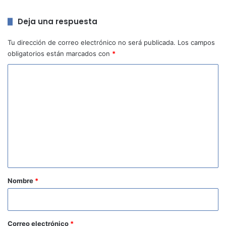
Deja una respuesta
Tu dirección de correo electrónico no será publicada.
Los campos
obligatorios están marcados con
*
C
o
m
e
n
t
a
r
Nombre
*
i
o
*
Correo electrónico
*