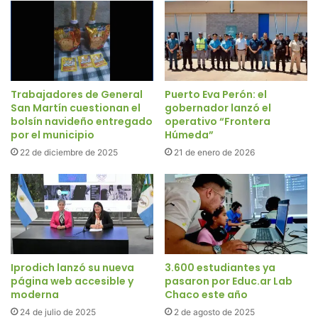
Trabajadores de General
Puerto Eva Perón: el
San Martín cuestionan el
gobernador lanzó el
bolsín navideño entregado
operativo “Frontera
por el municipio
Húmeda”
22 de diciembre de 2025
21 de enero de 2026
Iprodich lanzó su nueva
3.600 estudiantes ya
página web accesible y
pasaron por Educ.ar Lab
moderna
Chaco este año
24 de julio de 2025
2 de agosto de 2025