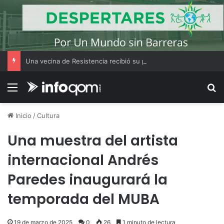
Una vecina de Resistencia recibió su primer auto tras ganar el Volkswagen Tera 0 km del Bono Bienal
Menú
B
Inicio
/
Cultura
Una muestra del artista
internacional Andrés
Paredes inaugurará la
temporada del MUBA
19 de marzo de 2025
0
26
1 minuto de lectura