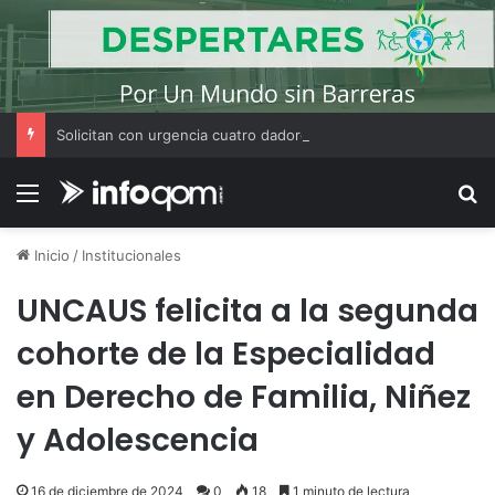
Solicitan con urgencia cuatro dadores de sangre para Wilfredo Miers
Menú
B
Inicio
/
Institucionales
UNCAUS felicita a la segunda
cohorte de la Especialidad
en Derecho de Familia, Niñez
y Adolescencia
16 de diciembre de 2024
0
18
1 minuto de lectura