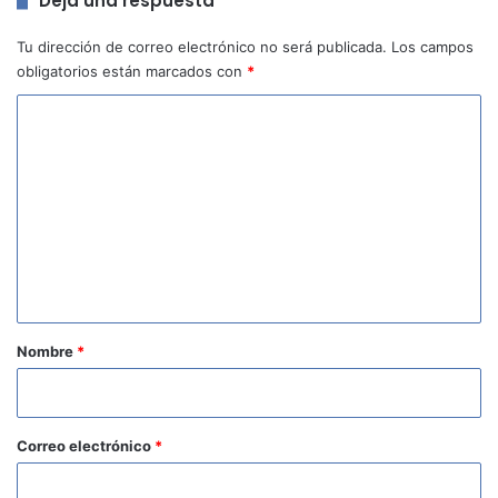
Deja una respuesta
Tu dirección de correo electrónico no será publicada.
Los campos
obligatorios están marcados con
*
C
o
m
e
n
t
a
r
Nombre
*
i
o
*
Correo electrónico
*