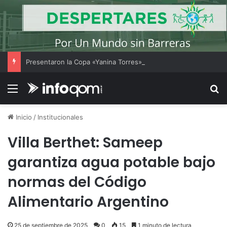
Presentaron la Copa «Yanina Torres», un torneo gratuito de fútbol femenino amateur en el Jaime Zapata
Menú
B
Inicio
/
Institucionales
Villa Berthet: Sameep
garantiza agua potable bajo
normas del Código
Alimentario Argentino
25 de septiembre de 2025
0
15
1 minuto de lectura