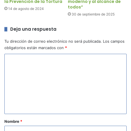
la Prevención de la Tortura
moderno y al alcance de
todos”
14 de agosto de 2024
30 de septiembre de 2025
Deja una respuesta
Tu dirección de correo electrónico no será publicada.
Los campos
obligatorios están marcados con
*
C
o
m
e
n
t
a
r
Nombre
*
i