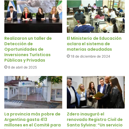
Realizaron un taller de
El Ministerio de Educación
Detección de
aclara el sistema de
Oportunidades de
materias adeudadas
Inversiones Turísticas
18 de diciembre de 2024
Públicas y Privadas
8 de abril de 2025
La provincia más pobre de
Zdero inauguró el
Argentina gasta 413
renovado Registro Civil de
millones en el Comité para
Santa Sylvina: “Un servicio