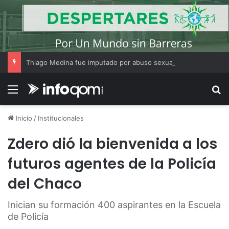
Thiago Medina fue imputado por abuso sexual y la causa continúa bajo investigación judicial
Menú
B
Inicio
/
Institucionales
Zdero dió la bienvenida a los
futuros agentes de la Policía
del Chaco
Inician su formación 400 aspirantes en la Escuela
de Policía