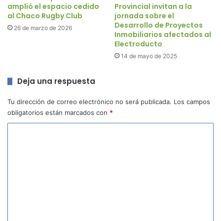
amplió el espacio cedido
Provincial invitan a la
al Chaco Rugby Club
jornada sobre el
Desarrollo de Proyectos
26 de marzo de 2026
Inmobiliarios afectados al
Electroducto
14 de mayo de 2025
Deja una respuesta
Tu dirección de correo electrónico no será publicada.
Los campos
obligatorios están marcados con
*
C
o
m
e
n
t
a