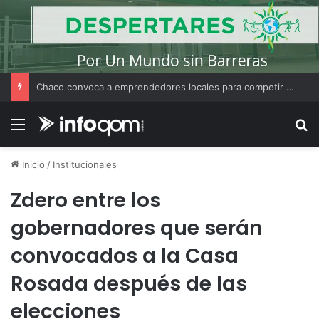
Chaco convoca a emprendedores locales para competir en «Emprendimiento Argentino 2026»
Menú
B
Inicio
/
Institucionales
Zdero entre los
gobernadores que serán
convocados a la Casa
Rosada después de las
elecciones