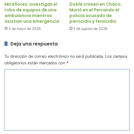
Miraflores: investigan el
Doble crimen en Chaco:
robo de equipos de una
Murió en el Perrando el
ambulancia mientras
policía acusado de
asistían una emergencia
parricidio y femicidio
3 de mayo de 2026
2 de agosto de 2026
Deja una respuesta
Tu dirección de correo electrónico no será publicada.
Los campos
obligatorios están marcados con
*
C
o
m
e
n
t
a