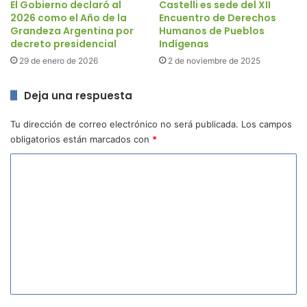
El Gobierno declaró al
Castelli es sede del XII
2026 como el Año de la
Encuentro de Derechos
Grandeza Argentina por
Humanos de Pueblos
decreto presidencial
Indígenas
29 de enero de 2026
2 de noviembre de 2025
Deja una respuesta
Tu dirección de correo electrónico no será publicada.
Los campos
obligatorios están marcados con
*
C
o
m
e
n
t
a