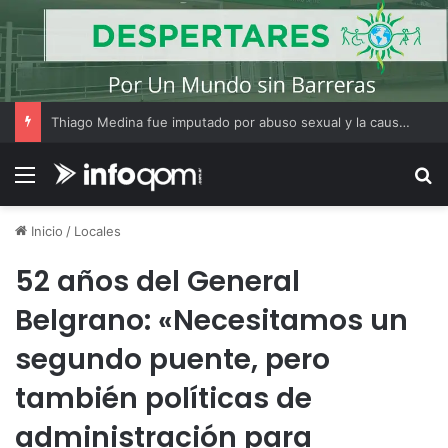
Thiago Medina fue imputado por abuso sexual y la causa continúa bajo investigación judicial
Menú
B
Inicio
/
Locales
52 años del General
Belgrano: «Necesitamos un
segundo puente, pero
también políticas de
administración para