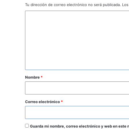
Tu dirección de correo electrónico no será publicada.
Los
C
o
m
e
n
t
a
r
Nombre
*
i
o
*
Correo electrónico
*
Guarda mi nombre, correo electrónico y web en este 