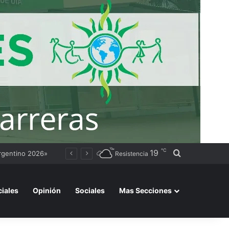
℃
19
Buscar por
Casa de Gobierno inauguró la Galería de Gobernadores en el marco de los 75 años de la Provincialización
Resistencia
ciales
Opinión
Sociales
Mas Secciones