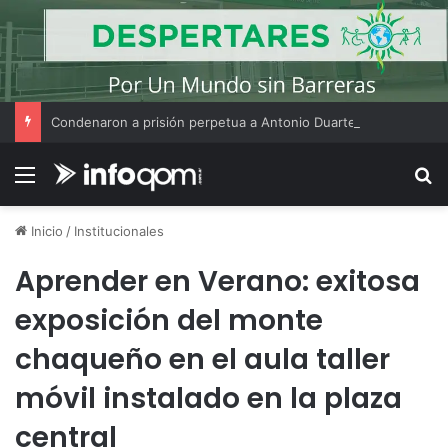
Condenaron a prisión perpetua a Antonio Duarte por el femicidio de Érika Cecilia Fernández
Menú
B
Inicio
/
Institucionales
Aprender en Verano: exitosa
exposición del monte
chaqueño en el aula taller
móvil instalado en la plaza
central