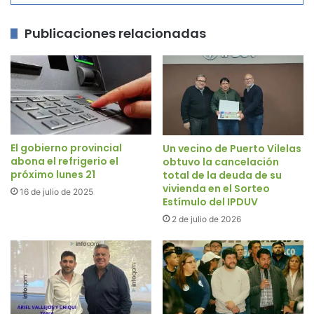
Publicaciones relacionadas
El gobierno provincial
Un vecino de Puerto Vilelas
abona el refrigerio el
obtuvo la cancelación
próximo lunes 21
total de la deuda de su
vivienda en el Sorteo
16 de julio de 2025
Estímulo del IPDUV
2 de julio de 2026