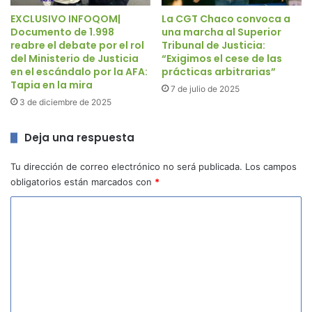
EXCLUSIVO INFOQOM|
La CGT Chaco convoca a
Documento de 1.998
una marcha al Superior
reabre el debate por el rol
Tribunal de Justicia:
del Ministerio de Justicia
“Exigimos el cese de las
en el escándalo por la AFA:
prácticas arbitrarias”
Tapia en la mira
7 de julio de 2025
3 de diciembre de 2025
Deja una respuesta
Tu dirección de correo electrónico no será publicada.
Los campos
obligatorios están marcados con
*
C
o
m
e
n
t