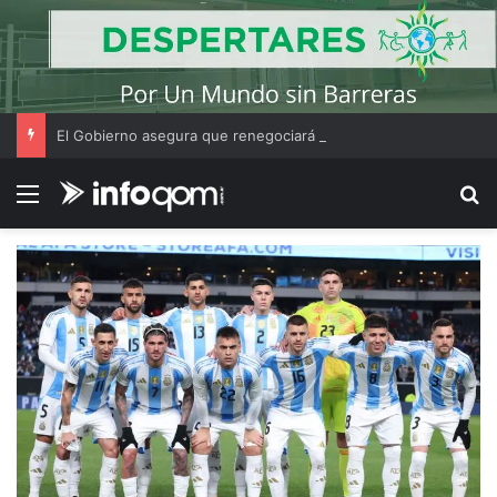
El Gobierno asegura que renegociará la concesión de los principales aeropuertos del país
Menú
B