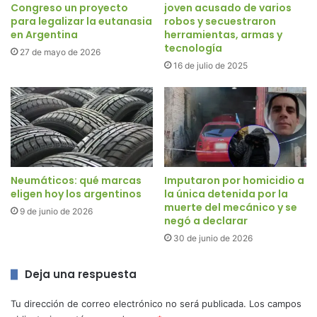
Congreso un proyecto
joven acusado de varios
para legalizar la eutanasia
robos y secuestraron
en Argentina
herramientas, armas y
tecnología
27 de mayo de 2026
16 de julio de 2025
Neumáticos: qué marcas
Imputaron por homicidio a
eligen hoy los argentinos
la única detenida por la
muerte del mecánico y se
9 de junio de 2026
negó a declarar
30 de junio de 2026
Deja una respuesta
Tu dirección de correo electrónico no será publicada.
Los campos