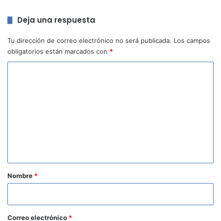
Deja una respuesta
Tu dirección de correo electrónico no será publicada.
Los campos
obligatorios están marcados con
*
C
o
m
e
n
t
a
r
Nombre
*
i
o
*
Correo electrónico
*