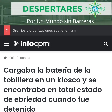
Gremios y organizaciones sostienen la marcha pese a los cambios en la Ley de Tierras
Menú
B
Inicio
/
Locales
Cargaba la batería de la
tobillera en un kiosco y se
encontraba en total estado
de ebriedad cuando fue
detenido