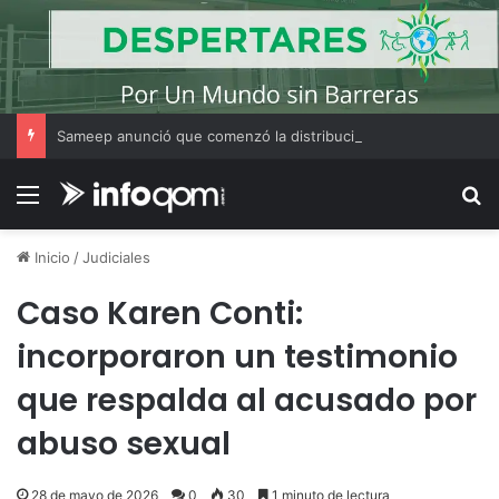
Sameep anunció que comenzó la distribución de agua a las localidades del Segundo Acueducto tras la recarga de cisternas en Sáenz Peña
Menú
B
Inicio
/
Judiciales
Caso Karen Conti:
incorporaron un testimonio
que respalda al acusado por
abuso sexual
28 de mayo de 2026
0
30
1 minuto de lectura