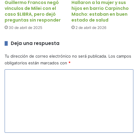
Guillermo Francos negó
Hallaron a la mujer y sus
vínculos de Milei con el
hijos en barrio Carpincho
caso $LIBRA, pero dejó
Macho: estaban en buen
preguntas sin responder
estado de salud
30 de abril de 2025
2 de abril de 2026
Deja una respuesta
Tu dirección de correo electrónico no será publicada.
Los campos
obligatorios están marcados con
*
C
o
m
e
n
t
a