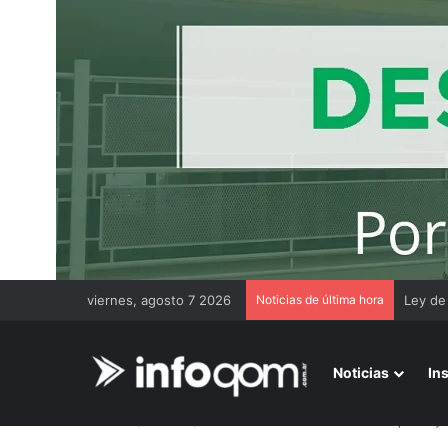
viernes, agosto 7 2026
Noticias de última hora
Chaco 
Noticias
In
Inicio
/
Interior
/
Castelli: rescataron un caballo que cay