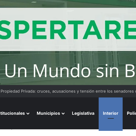
convoca a emprendedores locales para competir en «Emprendimiento 
stitucionales
Municipios
Legislativa
Interior
Poli
ó a un pozo