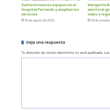
Sumaron nuevos equipos en el
Margarita B
Hospital Perrando y amplían los
electoral ge
servicios
video y regis
26 de agosto de 2025
26 de octubre
Deja una respuesta
Tu dirección de correo electrónico no será publicada.
Los
C
o
m
e
n
t
a