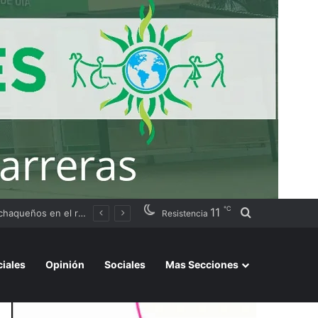
℃
11
Buscar por
Argentino 2026»
Resistencia
ciales
Opinión
Sociales
Mas Secciones