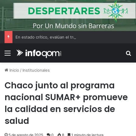
En estado crítico, evalúan el traslado del presidente del Banco del Chaco a Resistencia
Menú
B
Inicio
/
Institucionales
Chaco junto al programa
nacional SUMAR+ promueve
la calidad en servicios de
salud
5 de agosto de 2025
0
8
1 minuto de lectura