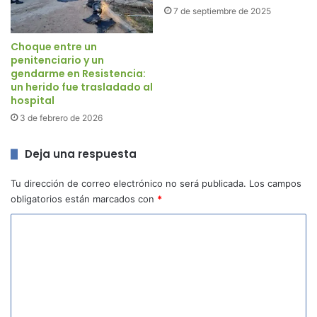
7 de septiembre de 2025
Choque entre un
penitenciario y un
gendarme en Resistencia:
un herido fue trasladado al
hospital
3 de febrero de 2026
Deja una respuesta
Tu dirección de correo electrónico no será publicada.
Los campos
obligatorios están marcados con
*
C
o
m
e
n