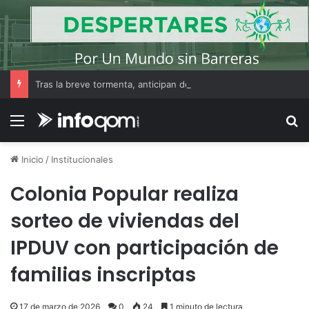
Tras la breve tormenta, anticipan descenso de temperatura y buen tiempo en Resistencia
Menú
B
Inicio
/
Institucionales
Colonia Popular realiza
sorteo de viviendas del
IPDUV con participación de
familias inscriptas
17 de marzo de 2026
0
24
1 minuto de lectura