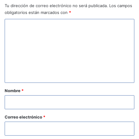
Tu dirección de correo electrónico no será publicada.
Los campos
obligatorios están marcados con
*
C
o
m
e
n
t
a
r
Nombre
*
i
o
*
Correo electrónico
*