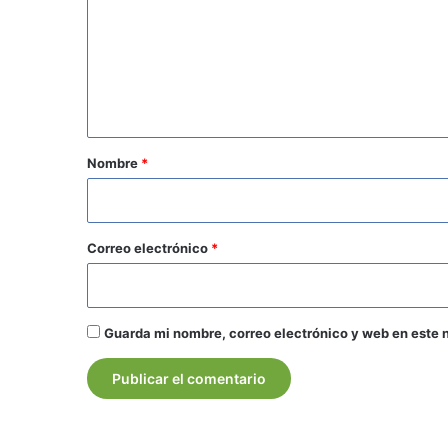
m
e
n
t
a
r
Nombre
*
i
o
*
Correo electrónico
*
Guarda mi nombre, correo electrónico y web en este 