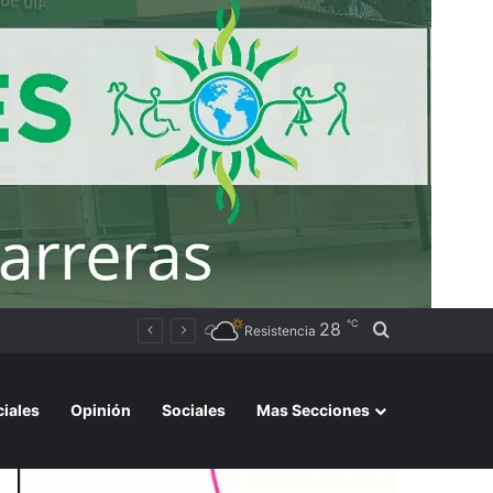
℃
28
Buscar por
 los registren
Resistencia
ciales
Opinión
Sociales
Mas Secciones