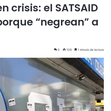
 crisis: el SATSAID
orque “negrean” a
0
109
1 minuto de lectura