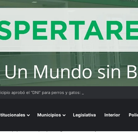
cipio aprobó el “DNI” para perros y gatos: habrá multas para quienes no
stitucionales
Municipios
Legislativa
Interior
Poli
SAID empapeló OLGA porque “negrean” a sus trabajadores