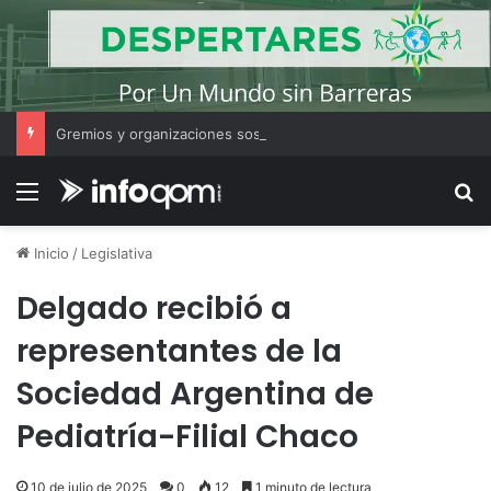
Gremios y organizaciones sostienen la marcha pese a los cambios en la Ley de Tierras
Menú
B
Inicio
/
Legislativa
Delgado recibió a
representantes de la
Sociedad Argentina de
Pediatría-Filial Chaco
10 de julio de 2025
0
12
1 minuto de lectura