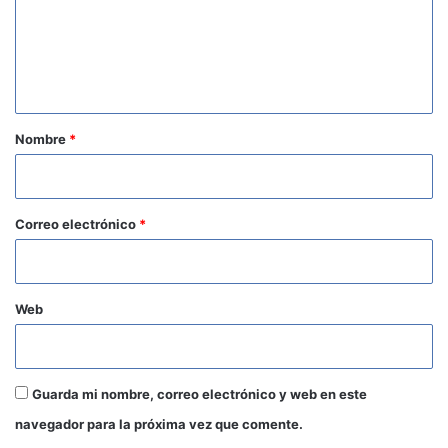
e
n
t
a
r
Nombre
*
i
o
*
Correo electrónico
*
Web
Guarda mi nombre, correo electrónico y web en este
navegador para la próxima vez que comente.