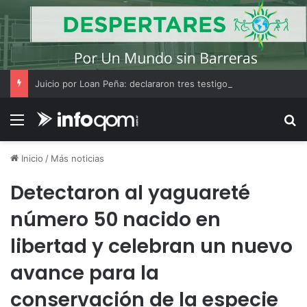
Juicio por Loan Peña: declararon tres testigos y «El Americano» Soria amplió su indagatoria
Menú
B
Inicio
/
Más noticias
Detectaron al yaguareté
número 50 nacido en
libertad y celebran un nuevo
avance para la
conservación de la especie