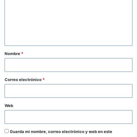
m
e
n
t
a
r
Nombre
*
i
o
*
Correo electrónico
*
Web
Guarda mi nombre, correo electrónico y web en este