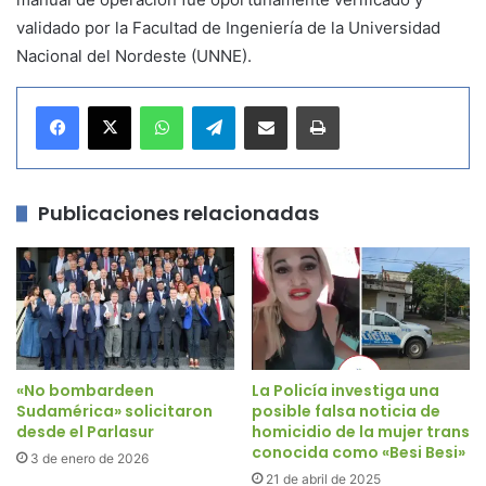
validado por la Facultad de Ingeniería de la Universidad
Nacional del Nordeste (UNNE).
WhatsApp
Telegram
Compartir por correo electrónico
Imprimir
Publicaciones relacionadas
«No bombardeen
La Policía investiga una
Sudamérica» solicitaron
posible falsa noticia de
desde el Parlasur
homicidio de la mujer trans
conocida como «Besi Besi»
3 de enero de 2026
21 de abril de 2025