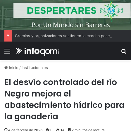
Gremios y organizaciones sostienen la marcha pese a los cambios en la Ley de Tierras
Menú
B
Inicio
/
Institucionales
El desvío controlado del río
Negro mejora el
abastecimiento hídrico para
la ganadería
4 de febrero de 2026
0
14
2 minutos de lectura