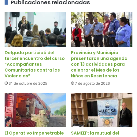
Publicaciones relacionadas
Delgado participó del
Provincia y Municipio
tercer encuentro del curso
presentaron una agenda
“Acompañantes
con 13 actividades para
Comunitarias contra las
celebrar el Mes de los
Violencias”
Niños en Resistencia
31 de octubre de 2025
7 de agosto de 2026
El Operativo Impenetrable
SAMEEP: la mutual del