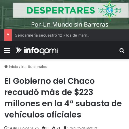
Gendarmería secuestró 12 kilos de marihuana enviados en una encomienda a Resistencia
Menú
B
Inicio
/
Institucionales
El Gobierno del Chaco
recaudó más de $223
millones en la 4ª subasta de
vehículos oficiales
14 de julio de 2025
0
21
1 minuto de lectura