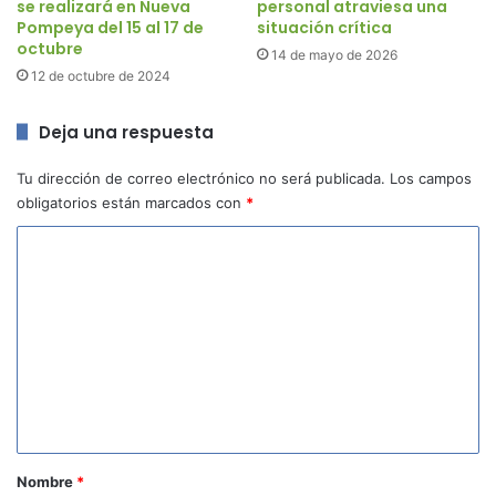
se realizará en Nueva
personal atraviesa una
Pompeya del 15 al 17 de
situación crítica
octubre
14 de mayo de 2026
12 de octubre de 2024
Deja una respuesta
Tu dirección de correo electrónico no será publicada.
Los campos
obligatorios están marcados con
*
C
o
m
e
n
t
a
r
Nombre
*