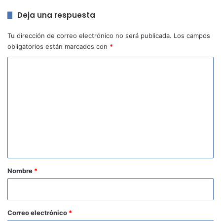
Deja una respuesta
Tu dirección de correo electrónico no será publicada.
Los campos
obligatorios están marcados con
*
C
o
m
e
n
t
a
r
Nombre
*
i
o
*
Correo electrónico
*