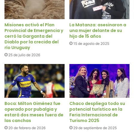
Misiones activó el Plan
La Matanza: asesinaron a
Provincial de Emergencia y
una mujer delante de su
cerró la Garganta del
hijo de 15 años
Diablo por la crecida del
15 de agosto de 2025
río Uruguay
25 de julio de 2026
Boca: Milton Giménez fue
Chaco despliega todo su
operado por pubalgia y
potencial turístico en la
estará dos meses fuera de
Feria Internacional de
las canchas
Turismo 2025
20 de febrero de 2026
29 de septiembre de 2025