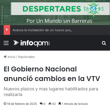
Avanza la instalación de un nuevo puesto policial en el ex Campo Zampa para reforzar la seguridad en la zona sur de Resistencia
Menú
B
Inicio
/
Nacionales
El Gobierno Nacional
anunció cambios en la VTV
Nuevos plazos y mas lugares habilitados para
realizarla
18 de febrero de 2025
0
42
1 minuto de lectura