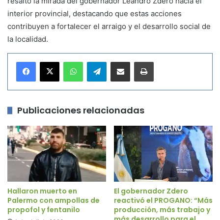
resaltó la mirada del gobernador Leandro Zdero hacia el
interior provincial, destacando que estas acciones
contribuyen a fortalecer el arraigo y el desarrollo social de
la localidad.
WhatsApp
Telegram
Compartir por correo electrónico
Imprimir
Publicaciones relacionadas
Hallaron muerto en
El gobernador Zdero
Palermo con ampollas de
reactivó el PROGANO: “Más
propofol y fentanilo
producción, más trabajo y
más desarrollo para el