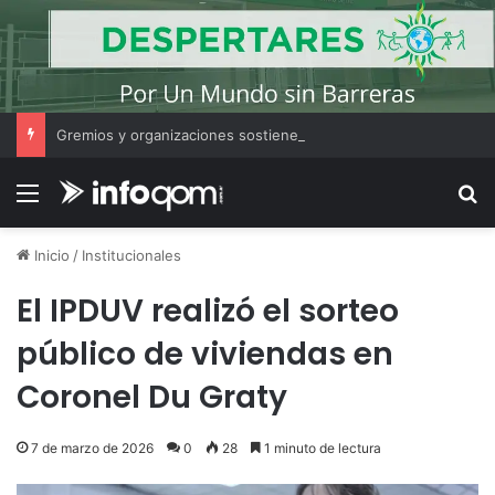
Gremios y organizaciones sostienen la marcha pese a los cambios en la Ley de Tierras
Menú
B
Inicio
/
Institucionales
El IPDUV realizó el sorteo
público de viviendas en
Coronel Du Graty
7 de marzo de 2026
0
28
1 minuto de lectura