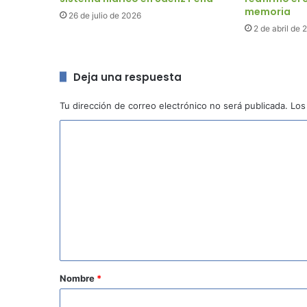
memoria
26 de julio de 2026
2 de abril de 
Deja una respuesta
Tu dirección de correo electrónico no será publicada.
Los
C
o
m
e
n
t
a
r
Nombre
*
i