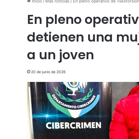
Inicio
/
Más noticias
/
En pleno operativo de «sextorsión
En pleno operativ
detienen una muj
a un joven
20 de junio de 2026