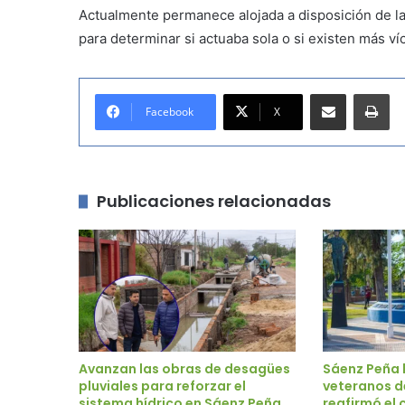
Actualmente permanece alojada a disposición de la 
para determinar si actuaba sola o si existen más v
Compartir por correo electrónico
Imprimir
Facebook
X
Publicaciones relacionadas
Avanzan las obras de desagües
Sáenz Peña 
pluviales para reforzar el
veteranos d
sistema hídrico en Sáenz Peña
reafirmó el