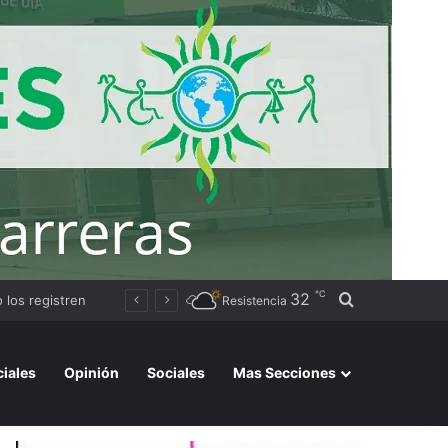
℃
32
Buscar por
Avanza la instalación de un nuevo puesto policial en el ex Campo Zampa para reforzar la seguridad en la zona sur de Resistencia
Resistencia
ciales
Opinión
Sociales
Mas Secciones