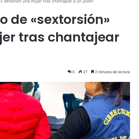
» detienen una mujer tras chantajear a un joven
o de «sextorsión»
er tras chantajear
0
27
2 minutos de lectura