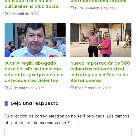
convoca a una noche
con marcas adulteradas
cultural en el Club Social
13 de noviembre de 2025
8 de abril de 2026
Juan Arregin, abogado
Nueva importación de 500
caso Sol: «Es un femicidio
cubiertas refuerza el rol
diferente» y «el joven tenía
estratégico del Puerto de
antecedentes violentos»
Barranqueras
27 de marzo de 2025
15 de febrero de 2026
Deja una respuesta
Tu dirección de correo electrónico no será publicada.
Los campos
obligatorios están marcados con
*
C