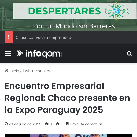
Chaco convoca a emprendedores locales para competir en «Emprendimiento Argentino 2026»
Menú
B
Inicio
/
Institucionales
Encuentro Empresarial
Regional: Chaco presente en
la Expo Paraguay 2025
23 de julio de 2025
0
9
1 minuto de lectura