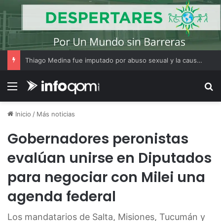
Thiago Medina fue imputado por abuso sexual y la causa continúa bajo investigación judicial
Menú
B
Inicio
/
Más noticias
Gobernadores peronistas
evalúan unirse en Diputados
para negociar con Milei una
agenda federal
Los mandatarios de Salta, Misiones, Tucumán y