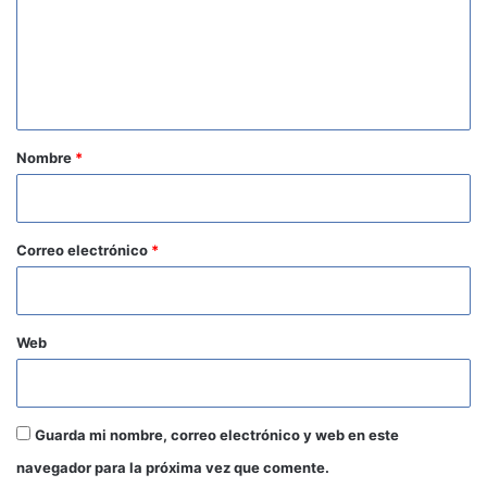
e
n
t
a
r
Nombre
*
i
o
*
Correo electrónico
*
Web
Guarda mi nombre, correo electrónico y web en este
navegador para la próxima vez que comente.