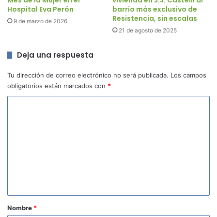
Mes de la Mujer en el
vivienda en J.J. Castelli al
Hospital Eva Perón
barrio más exclusivo de
Resistencia, sin escalas
9 de marzo de 2026
21 de agosto de 2025
Deja una respuesta
Tu dirección de correo electrónico no será publicada.
Los campos
obligatorios están marcados con
*
C
o
m
e
n
t
a
r
Nombre
*