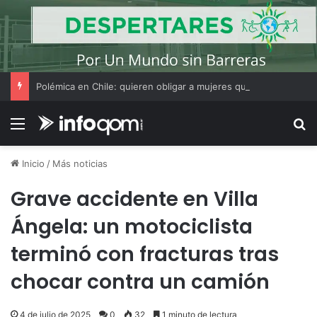
Polémica en Chile: quieren obligar a mujeres que decidan hacer un aborto a escuchar antes el latido del corazón del feto
Menú
B
Inicio
/
Más noticias
Grave accidente en Villa
Ángela: un motociclista
terminó con fracturas tras
chocar contra un camión
4 de julio de 2025
0
32
1 minuto de lectura