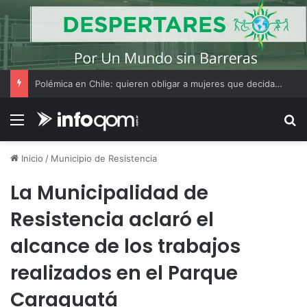
Polémica en Chile: quieren obligar a mujeres que decidan hacer un aborto a escuchar antes el latido del corazón del feto
Menú
B
Inicio
/
Municipio de Resistencia
La Municipalidad de
Resistencia aclaró el
alcance de los trabajos
realizados en el Parque
Caraguatá