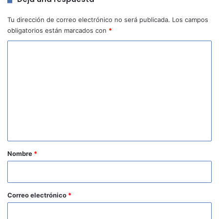
Tu dirección de correo electrónico no será publicada.
Los campos
obligatorios están marcados con
*
C
o
m
e
n
t
a
r
Nombre
*
i
o
*
Correo electrónico
*