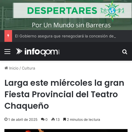
El Gobierno asegura que renegociará la concesión de los principales aeropuertos del país
Menú
B
Inicio
/
Cultura
Larga este miércoles la gran
Fiesta Provincial del Teatro
Chaqueño
1 de abril de 2025
0
13
2 minutos de lectura