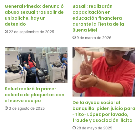
General Pinedo: denunció
Basail: realizarán
abuso sexual tras salir de
capacitación en
un boliche, hay un
educación financiera
detenido
durante la Fiesta de la
Buena Miel
22 de septiembre de 2025
9 de marzo de 2026
Salud realizó la primer
colecta de plaquetas con
el nuevo equipo
De la ayuda social al
banquillo: piden juicio para
3 de agosto de 2025
«Tito» López por lavado,
fraude y asociación ilícita
28 de mayo de 2025