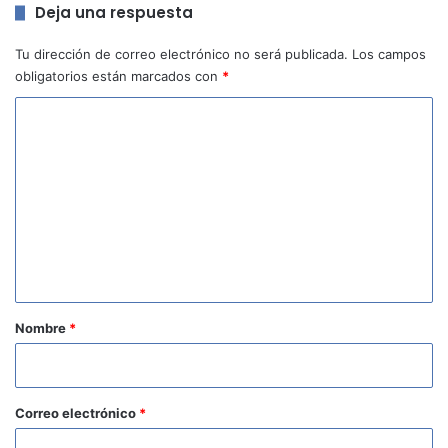
Deja una respuesta
Tu dirección de correo electrónico no será publicada.
Los campos
obligatorios están marcados con
*
C
o
m
e
n
t
a
r
Nombre
*
i
o
*
Correo electrónico
*