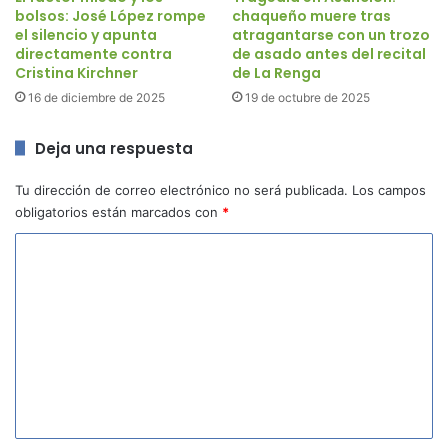
bolsos: José López rompe
chaqueño muere tras
el silencio y apunta
atragantarse con un trozo
directamente contra
de asado antes del recital
Cristina Kirchner
de La Renga
16 de diciembre de 2025
19 de octubre de 2025
Deja una respuesta
Tu dirección de correo electrónico no será publicada.
Los campos
obligatorios están marcados con
*
C
o
m
e
n
t
a