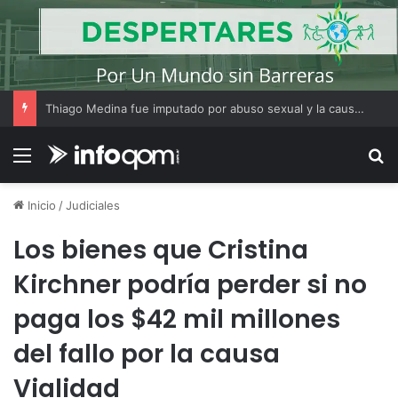
Thiago Medina fue imputado por abuso sexual y la causa continúa bajo investigación judicial
Menú
B
Inicio
/
Judiciales
Los bienes que Cristina
Kirchner podría perder si no
paga los $42 mil millones
del fallo por la causa
Vialidad