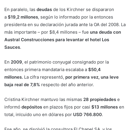
En paralelo, las
deudas
de los Kirchner se dispararon
a
$19,2 millones
, según lo informado por la entonces
presidenta en su declaración jurada ante la OA del 2008. La
más importante – por $8,4 millones – fue
una deuda con
Austral Construcciones para levantar el
hotel Los
Sauces
.
En
2009
, el patrimonio conyugal consignado por la
entonces primera mandataria escalaba a
$50,4
millones.
La cifra representó,
por primera vez, una leve
baja real de 7,8%
respecto del año anterior.
Cristina Kirchner mantuvo las mismas
28 propiedades
e
informó
depósitos
en plazos fijos por casi
$13 millones
en
total, inlcuido uno en dólares por
USD 766.800
.
Ese año, se disolvió la consultora El Chapel SA, y los