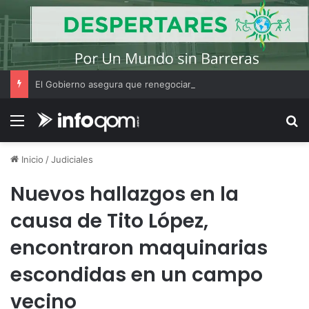
El Gobierno asegura que renegociará la concesión de los principales aeropuertos del país
Menú
B
Inicio
/
Judiciales
Nuevos hallazgos en la
causa de Tito López,
encontraron maquinarias
escondidas en un campo
vecino