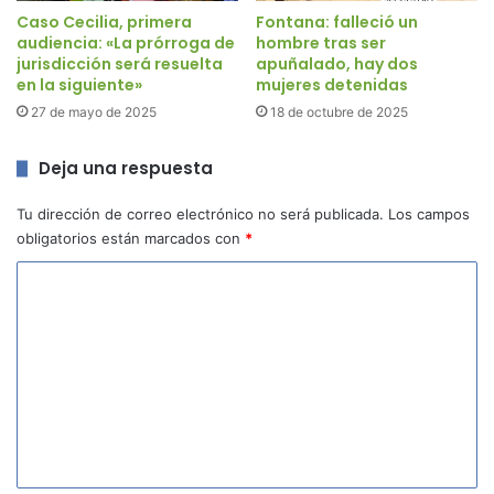
Caso Cecilia, primera
Fontana: falleció un
audiencia: «La prórroga de
hombre tras ser
jurisdicción será resuelta
apuñalado, hay dos
en la siguiente»
mujeres detenidas
27 de mayo de 2025
18 de octubre de 2025
Deja una respuesta
Tu dirección de correo electrónico no será publicada.
Los campos
obligatorios están marcados con
*
C
o
m
e
n
t
a