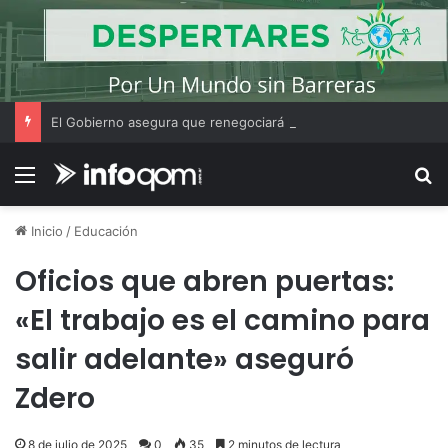
El Gobierno asegura que renegociará la concesión de los principales aeropuertos del país
Menú
B
Inicio
/
Educación
Oficios que abren puertas:
«El trabajo es el camino para
salir adelante» aseguró
Zdero
8 de julio de 2025
0
35
2 minutos de lectura