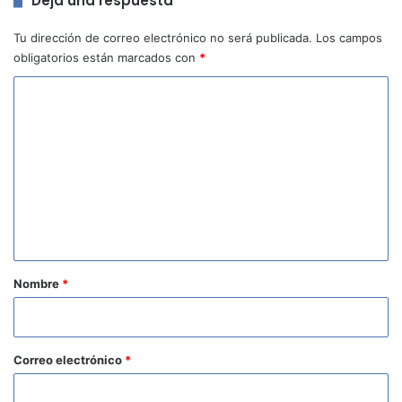
Deja una respuesta
Tu dirección de correo electrónico no será publicada.
Los campos
obligatorios están marcados con
*
C
o
m
e
n
t
a
r
Nombre
*
i
o
*
Correo electrónico
*