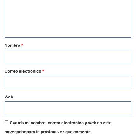
e
n
t
a
r
Nombre
*
i
o
*
Correo electrónico
*
Web
Guarda mi nombre, correo electrónico y web en este
navegador para la próxima vez que comente.