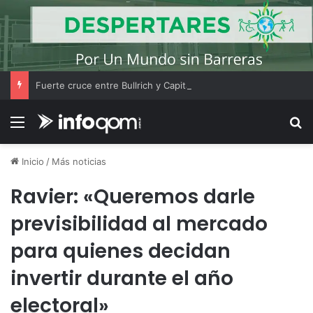
Fuerte cruce entre Bullrich y Capitanich por la causa de tierras fiscales en el Senado
Menú
B
Inicio
/
Más noticias
Ravier: «Queremos darle
previsibilidad al mercado
para quienes decidan
invertir durante el año
electoral»