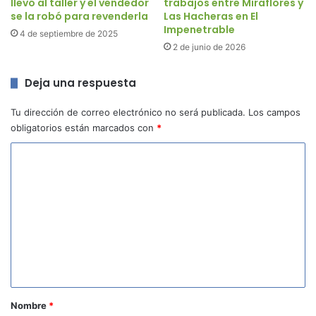
llevó al taller y el vendedor
trabajos entre Miraflores y
se la robó para revenderla
Las Hacheras en El
Impenetrable
4 de septiembre de 2025
2 de junio de 2026
Deja una respuesta
Tu dirección de correo electrónico no será publicada.
Los campos
obligatorios están marcados con
*
C
o
m
e
n
t
a
r
Nombre
*