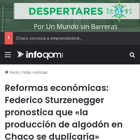
Chaco convoca a emprendedores locales para competir en «Emprendimiento Argentino 2026»
Menú
B
Inicio
/
Más noticias
Reformas económicas:
Federico Sturzenegger
pronostica que «la
producción de algodón en
Chaco se duplicaría»