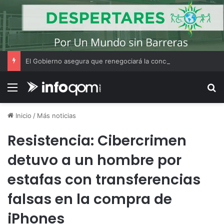
El Gobierno asegura que renegociará la concesión de los principales aeropuertos del país
Menú
B
Inicio
/
Más noticias
Resistencia: Cibercrimen
detuvo a un hombre por
estafas con transferencias
falsas en la compra de
iPhones