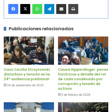
WhatsApp
Telegram
Compartir por correo electrónico
Imprimir
Publicaciones relacionadas
Caso Cecilia Strzyzowski:
Causa Hipperdinger: penas
disturbios y tensión en la
históricas y detalle del rol
24° audiencia preliminar
de cada condenado por
corrupción y lavado de
24 de septiembre de 2025
activos
5 de febrero de 2026