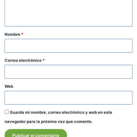
n
t
a
r
Nombre
*
i
o
*
Correo electrónico
*
Web
Guarda mi nombre, correo electrónico y web en este
navegador para la próxima vez que comente.