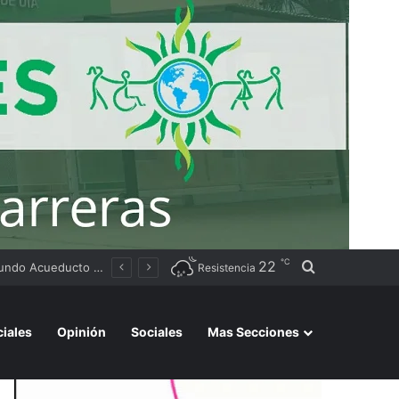
℃
22
Buscar por
Tierras
Resistencia
ciales
Opinión
Sociales
Mas Secciones