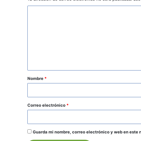
C
o
m
e
n
t
a
r
Nombre
*
i
o
*
Correo electrónico
*
Guarda mi nombre, correo electrónico y web en este 