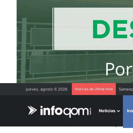
jueves, agosto 6 2026
Noticias de última hora
Gremios
Noticias
In
Inicio
/
Institucionales
/
Roban medidores de agua en Res