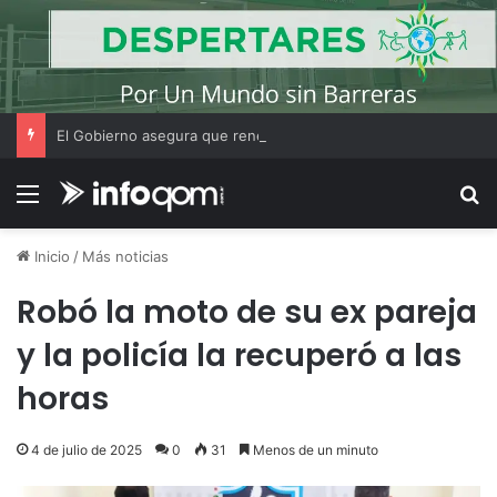
El Gobierno asegura que renegociará la concesión de los principales aeropuertos del país
Menú
B
Inicio
/
Más noticias
Robó la moto de su ex pareja
y la policía la recuperó a las
horas
4 de julio de 2025
0
31
Menos de un minuto