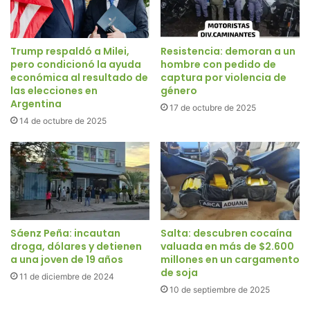
Trump respaldó a Milei,
Resistencia: demoran a un
pero condicionó la ayuda
hombre con pedido de
económica al resultado de
captura por violencia de
las elecciones en
género
Argentina
17 de octubre de 2025
14 de octubre de 2025
Sáenz Peña: incautan
Salta: descubren cocaína
droga, dólares y detienen
valuada en más de $2.600
a una joven de 19 años
millones en un cargamento
de soja
11 de diciembre de 2024
10 de septiembre de 2025