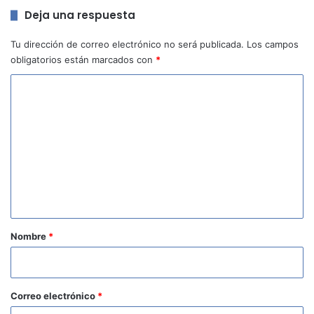
Deja una respuesta
Tu dirección de correo electrónico no será publicada.
Los campos
obligatorios están marcados con
*
C
o
m
e
n
t
a
r
Nombre
*
i
o
*
Correo electrónico
*