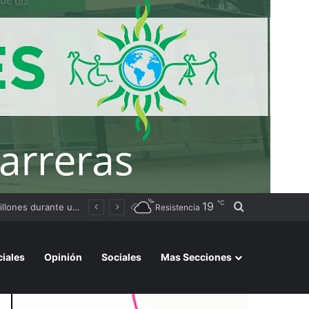
℃
19
Buscar por
Patricio Sabadini juró como fiscal general federal de Resistencia y asumirá un nuevo rol en el Chaco
Resistencia
ciales
Opinión
Sociales
Mas Secciones