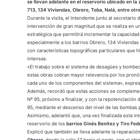
se llevan adelante en el reservorio ubicado en la 
713, 134 Viviendas, Obrero, Toba, Nalá, entre otro
Durante la visita, el Intendente junto al secretario
intervención de gran magnitud que se realiza en un
estratégica que permitirá incrementar la capacida
especialmente a los barrios Obrero, 134 Viviendas 
con características topográficas particulares que h
intensas.
«El trabajo sobre el sistema de desagües y bombeo 
estas obras cobran mayor relevancia por los pronó
cada uno de los componentes del sistema», expres
Además, recordó que estas acciones se complementa
Nº 95, próximo a finalizar, y con la repotenciación
95, mediante el descenso del nivel de las bombas 
Asimismo, adelantó que, una vez finalizada esta int
reservorio de los
barrios Ginés Benítez y Tiro Fede
Explicó que también se lleva adelante la reparación
Obrero,
desde la calle 17 hacia el norte, con el obje