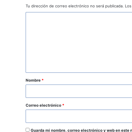
Tu dirección de correo electrónico no será publicada.
Los
C
o
m
e
n
t
a
r
Nombre
*
i
o
*
Correo electrónico
*
Guarda mi nombre, correo electrónico y web en este 