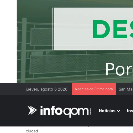
jueves, agosto 6 2026
Noticias de última hora
Noticias
In
Inicio
/
Interior
/
Sáenz Peña amplía un reservorio para m
ciudad