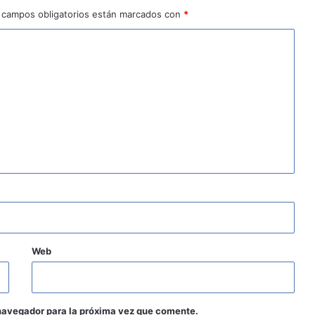
 campos obligatorios están marcados con
*
Web
navegador para la próxima vez que comente.