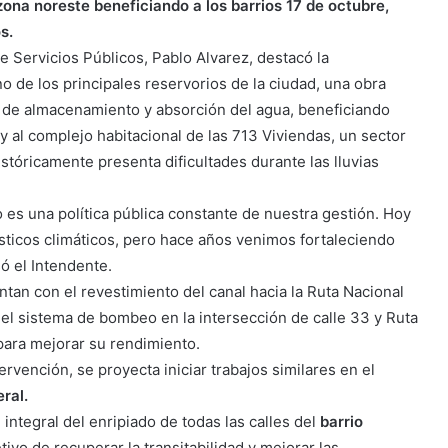
zona noreste beneficiando a los barrios 17 de octubre,
s.
 de Servicios Públicos, Pablo Alvarez, destacó la
o de los principales reservorios de la ciudad, una obra
d de almacenamiento y absorción del agua, beneficiando
y al complejo habitacional de las 713 Viviendas, un sector
istóricamente presenta dificultades durante las lluvias
es una política pública constante de nuestra gestión. Hoy
sticos climáticos, pero hace años venimos fortaleciendo
ó el Intendente.
n con el revestimiento del canal hacia la Ruta Nacional
 del sistema de bombeo en la intersección de calle 33 y Ruta
para mejorar su rendimiento.
ervención, se proyecta iniciar trabajos similares en el
ral.
 integral del enripiado de todas las calles del
barrio
tivo de recuperar la transitabilidad y mejorar las