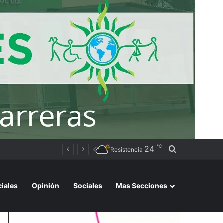
℃
24
Buscar por
Resistencia
ciales
Opinión
Sociales
Mas Secciones