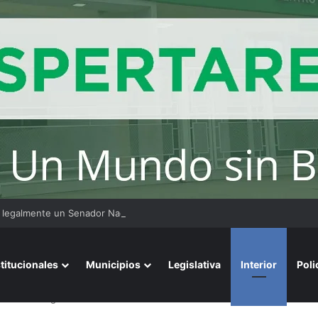
legalmente un Senador Nacional votar en forma remota?
stitucionales
Municipios
Legislativa
Interior
Poli
ealizó la segunda noche de la Fiesta Nacional del Algodón