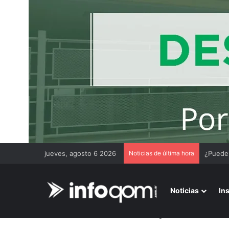
jueves, agosto 6 2026
Noticias de última hora
¿Puede 
Noticias
In
Inicio
/
Interior
/
Sáenz Peña: con gran convocatoria se r