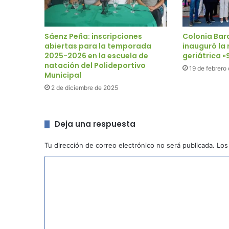
Sáenz Peña: inscripciones
Colonia Bar
abiertas para la temporada
inauguró la 
2025-2026 en la escuela de
geriátrica 
natación del Polideportivo
19 de febrero
Municipal
2 de diciembre de 2025
Deja una respuesta
Tu dirección de correo electrónico no será publicada.
Los
C
o
m
e
n