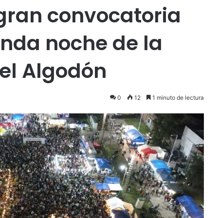
gran convocatoria
unda noche de la
del Algodón
0
12
1 minuto de lectura