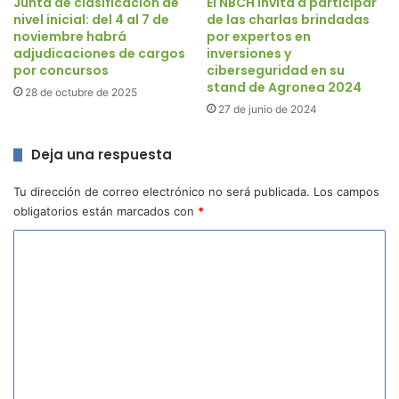
Junta de clasificación de
El NBCH invita a participar
nivel inicial: del 4 al 7 de
de las charlas brindadas
noviembre habrá
por expertos en
adjudicaciones de cargos
inversiones y
por concursos
ciberseguridad en su
stand de Agronea 2024
28 de octubre de 2025
27 de junio de 2024
Deja una respuesta
Tu dirección de correo electrónico no será publicada.
Los campos
obligatorios están marcados con
*
C
o
m
e
n
t