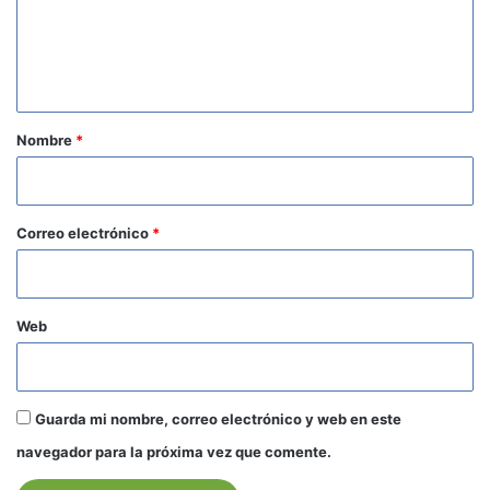
e
n
t
a
r
Nombre
*
i
o
*
Correo electrónico
*
Web
Guarda mi nombre, correo electrónico y web en este
navegador para la próxima vez que comente.