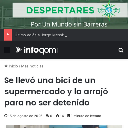
Último adiós a Jorge Messi: Lionel Messi llegó a Rosario y los hinchas dejaron mensajes de apoyo
Menú
B
Inicio
/
Más noticias
Se llevó una bici de un
supermercado y la arrojó
para no ser detenido
15 de agosto de 2025
0
14
1 minuto de lectura