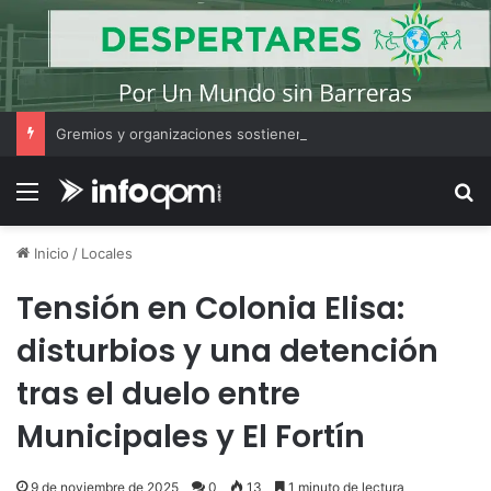
Gremios y organizaciones sostienen la marcha pese a los cambios en la Ley de Tierras
Menú
B
Inicio
/
Locales
Tensión en Colonia Elisa:
disturbios y una detención
tras el duelo entre
Municipales y El Fortín
9 de noviembre de 2025
0
13
1 minuto de lectura