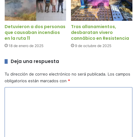
Detuvieron a dos personas
Tras allanamientos,
que causaban incendios
desbaratan vivero
en la ruta 11
cannábico en Resistencia
18 de enero de 2025
9 de octubre de 2025
Deja una respuesta
Tu dirección de correo electrónico no será publicada.
Los campos
obligatorios están marcados con
*
C
o
m
e
n