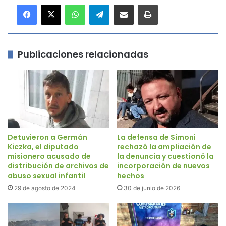
WhatsApp
Telegram
Compartir por correo electrónico
Imprimir
Publicaciones relacionadas
Detuvieron a Germán
La defensa de Simoni
Kiczka, el diputado
rechazó la ampliación de
misionero acusado de
la denuncia y cuestionó la
distribución de archivos de
incorporación de nuevos
abuso sexual infantil
hechos
29 de agosto de 2024
30 de junio de 2026