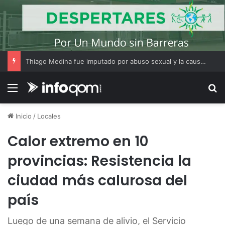
Thiago Medina fue imputado por abuso sexual y la causa continúa bajo investigación judicial
Menú
B
Inicio
/
Locales
Calor extremo en 10
provincias: Resistencia la
ciudad más calurosa del
país
Luego de una semana de alivio, el Servicio