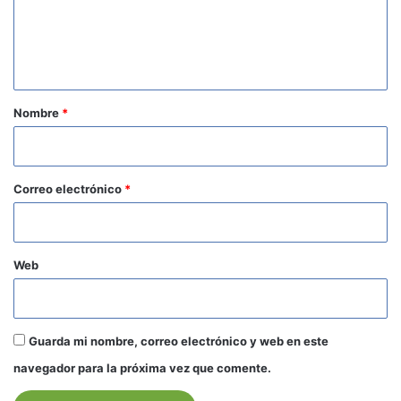
e
n
t
a
r
Nombre
*
i
o
*
Correo electrónico
*
Web
Guarda mi nombre, correo electrónico y web en este
navegador para la próxima vez que comente.