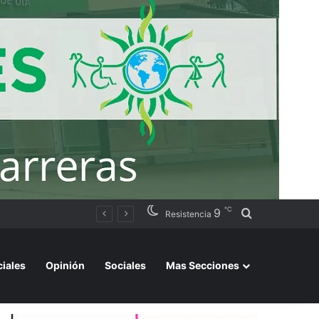
℃
9
Buscar por
rtos del país
Resistencia
ciales
Opinión
Sociales
Mas Secciones