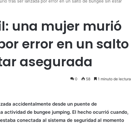
urió tras ser lanzada por error en un salto de bungee sin estar
il: una mujer murió
por error en un salto
star asegurada
0
58
1 minuto de lectura
lanzada accidentalmente desde un puente de
 actividad de bungee jumping. El hecho ocurrió cuando,
o estaba conectada al sistema de seguridad al momento