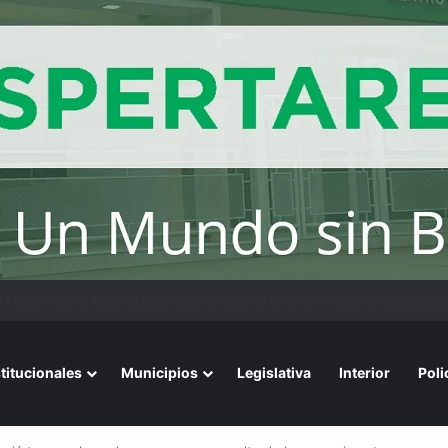
bierno asegura que renegociará la concesión de los principales aeropue
stitucionales
Municipios
Legislativa
Interior
Poli