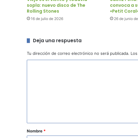
sopla: nuevo disco de The
convoca a s
Rolling Stones
«Petit Coral
16 de julio de 2026
26 de junio d
Deja una respuesta
Tu dirección de correo electrónico no será publicada.
Los
C
o
m
e
n
t
a
r
Nombre
*