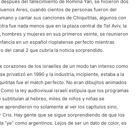
 después del fallecimiento de Romina Yan, se hicieron dos
Buenos Aires, cuando cientos de personas fueron del
humano y cantar sus canciones de Chiquititas, algunos con
otra fue nada menos que en la plaza central de Tel Aviv, la
s, hombres y mujeres en sus primeros veinte, se reunieron
nfancia en un español rioplatense perfecto mientras
o del canal 2 que cubría la noticia sorprendido.
s corazones de los israelíes de un modo tan intenso como
se privatizó en 1990 y la industria, incipiente, estaba a la
uititas fue el match perfecto. No eran dibujitos animados
 Como la ley audiovisual israelí estipula que los programas
 subtitulan al hebreo, miles de niños y niñas se
e aprendieron no solamente al ver los capítulos sino,
or Cris. Hay gente que se sigue sorprendiendo de que los
la “ye” como argentinos. Lejos de ser un dato de color, es