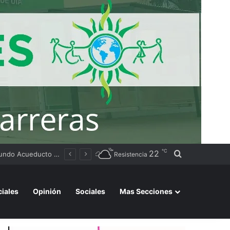
℃
22
Buscar por
Tierras
Resistencia
ciales
Opinión
Sociales
Mas Secciones