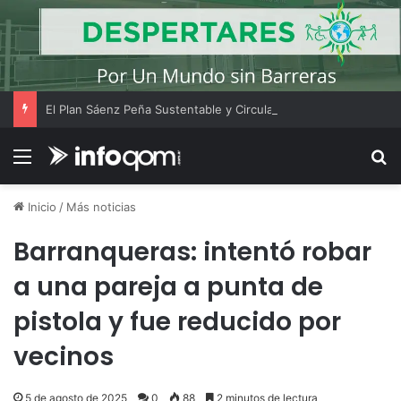
El Plan Sáenz Peña Sustentable y Circular presenta una muestra para promover el cuidado del ambiente
Menú
B
Inicio
/
Más noticias
Barranqueras: intentó robar
a una pareja a punta de
pistola y fue reducido por
vecinos
5 de agosto de 2025
0
88
2 minutos de lectura