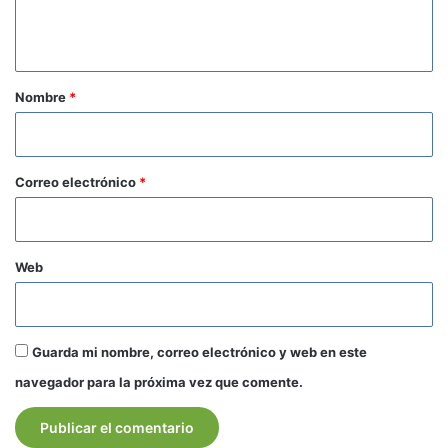
n
t
a
r
Nombre
*
i
o
*
Correo electrónico
*
Web
Guarda mi nombre, correo electrónico y web en este
navegador para la próxima vez que comente.