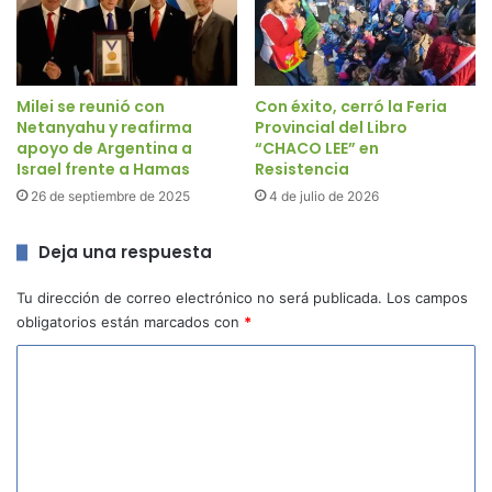
Milei se reunió con
Con éxito, cerró la Feria
Netanyahu y reafirma
Provincial del Libro
apoyo de Argentina a
“CHACO LEE” en
Israel frente a Hamas
Resistencia
26 de septiembre de 2025
4 de julio de 2026
Deja una respuesta
Tu dirección de correo electrónico no será publicada.
Los campos
obligatorios están marcados con
*
C
o
m
e