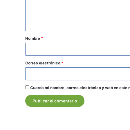
e
n
t
a
r
Nombre
*
i
o
*
Correo electrónico
*
Guarda mi nombre, correo electrónico y web en este 