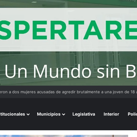
ta: mientras el Senado debatía Propiedad Privada, el 57% reclama un 
stitucionales
Municipios
Legislativa
Interior
Poli