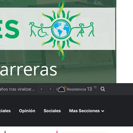
℃
13
Buscar por
cambio de rumbo
Resistencia
ciales
Opinión
Sociales
Mas Secciones