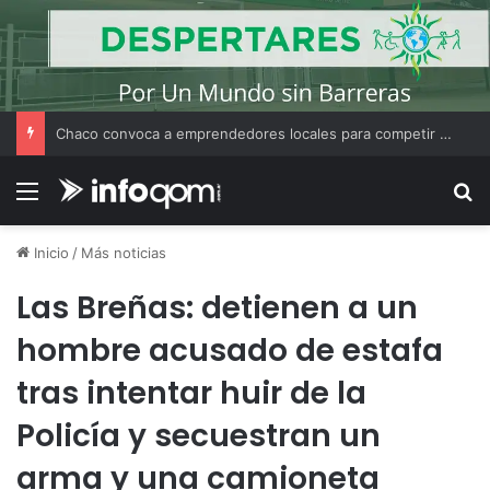
Chaco convoca a emprendedores locales para competir en «Emprendimiento Argentino 2026»
Menú
B
Inicio
/
Más noticias
Las Breñas: detienen a un
hombre acusado de estafa
tras intentar huir de la
Policía y secuestran un
arma y una camioneta